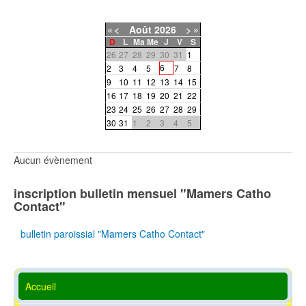
«
<
Août
2026
>
»
D
L
Ma
Me
J
V
S
26
27
28
29
30
31
1
6
2
3
4
5
7
8
9
10
11
12
13
14
15
16
17
18
19
20
21
22
23
24
25
26
27
28
29
30
31
1
2
3
4
5
Aucun évènement
inscription bulletin mensuel "Mamers Catho
Contact"
bulletin paroissial "Mamers Catho Contact"
Accueil