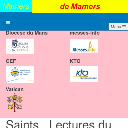
Menu
Diocèse du Mans
messes-info
CEF
KTO
Vatican
Saints , Lectures du