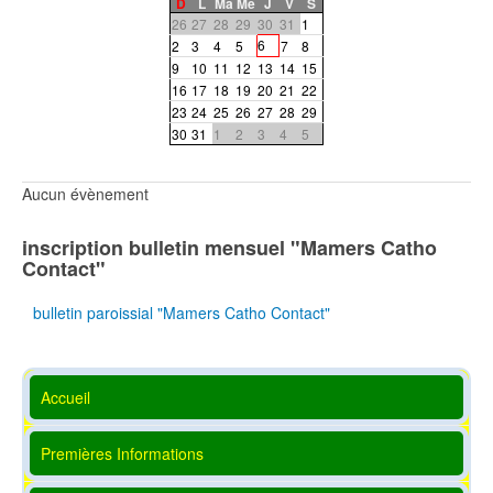
D
L
Ma
Me
J
V
S
26
27
28
29
30
31
1
6
2
3
4
5
7
8
9
10
11
12
13
14
15
16
17
18
19
20
21
22
23
24
25
26
27
28
29
30
31
1
2
3
4
5
Aucun évènement
inscription bulletin mensuel "Mamers Catho
Contact"
bulletin paroissial "Mamers Catho Contact"
Accueil
Premières Informations