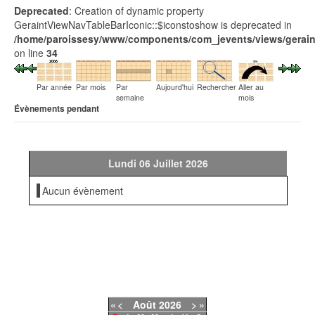
Deprecated
: Creation of dynamic property
GeraintViewNavTableBarIconic::$iconstoshow is deprecated in
/home/paroissesy/www/components/com_jevents/views/geraint
on line
34
Par année
Par mois
Par
Aujourd'hui
Rechercher
Aller au
semaine
mois
Évènements pendant
Lundi 06 Juillet 2026
Aucun évènement
«
<
Août
2026
>
»