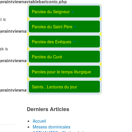
eraintviewnavtablebariconic.php
Paroles du Seigneur
t is
Paroles du Saint Père
eraintviewnavtablebariconic.php
Paroles des Evêques
sk is
Paroles du Curé
eraintviewnavtablebariconic.php
Paroles pour le temps liturgique
Saints , Lectures du jour
eraintviewnavtablebariconic.php
Derniers Articles
Accueil
Messes dominicales