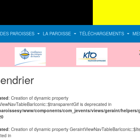
E DES PAROISSES
LA PAROISSE
TÉLÉCHARGEMENTS
ME
CEF
KTO
endrier
ated
: Creation of dynamic property
ViewNavTableBarIconic::$transparentGif is deprecated in
paroissesy/www/components/com_jevents/views/geraint/helpers/g
20
ated
: Creation of dynamic property GeraintViewNavTableBarIconic::$It
ted in