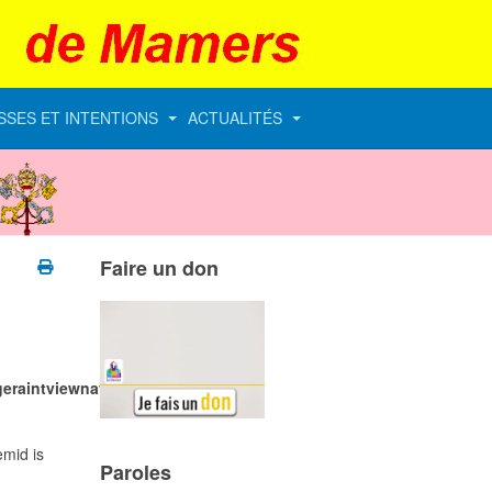
SSES ET INTENTIONS
ACTUALITÉS
Vatican
Faire un don
eraintviewnavtablebariconic.php
emid is
Paroles