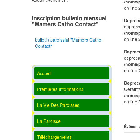
/home/
on line
inscription bulletin mensuel
Deprec
"Mamers Catho Contact"
depreca
/home/
on line
bulletin paroissial "Mamers Catho
Contact"
Deprec
depreca
/home/
on line
Accueil
Deprec
Premières Informations
Geraint
/home/
on line
La Vie Des Paroisses
La Paroisse
Évèneme
Téléchargements