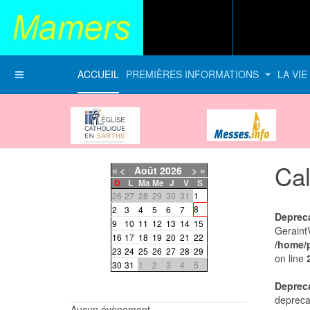
ACCUEIL
PREMIÈRES INFORMATIONS
LA VI
Diocèse du Mans
messes-info
Cal
«
<
Août
2026
>
»
D
L
Ma
Me
J
V
S
26
27
28
29
30
31
1
8
2
3
4
5
6
7
Deprec
9
10
11
12
13
14
15
Geraint
16
17
18
19
20
21
22
/home/
23
24
25
26
27
28
29
on line
30
31
1
2
3
4
5
Deprec
depreca
Aucun évènement