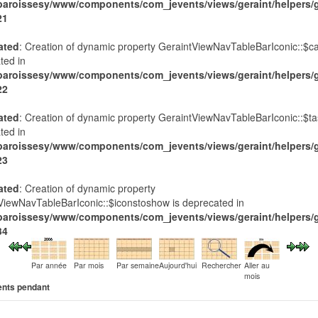
paroissesy/www/components/com_jevents/views/geraint/helpers/g
21
ated
: Creation of dynamic property GeraintViewNavTableBarIconic::$ca
ted in
paroissesy/www/components/com_jevents/views/geraint/helpers/g
22
ated
: Creation of dynamic property GeraintViewNavTableBarIconic::$ta
ted in
paroissesy/www/components/com_jevents/views/geraint/helpers/g
23
ated
: Creation of dynamic property
ViewNavTableBarIconic::$iconstoshow is deprecated in
paroissesy/www/components/com_jevents/views/geraint/helpers/g
34
Par année
Par mois
Par semaine
Aujourd'hui
Rechercher
Aller au
mois
nts pendant