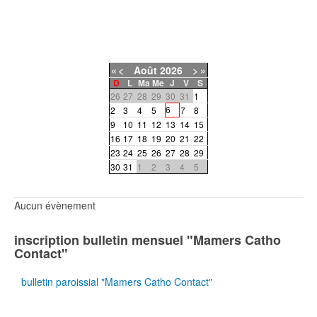
«
<
Août
2026
>
»
D
L
Ma
Me
J
V
S
26
27
28
29
30
31
1
6
2
3
4
5
7
8
9
10
11
12
13
14
15
16
17
18
19
20
21
22
23
24
25
26
27
28
29
30
31
1
2
3
4
5
Aucun évènement
inscription bulletin mensuel "Mamers Catho
Contact"
bulletin paroissial "Mamers Catho Contact"