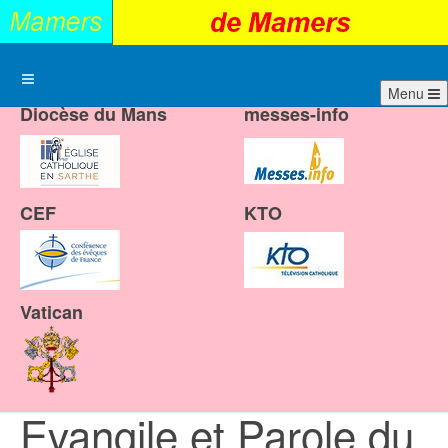
Menu
Diocèse du Mans
messes-info
CEF
KTO
Vatican
Evangile et Parole du