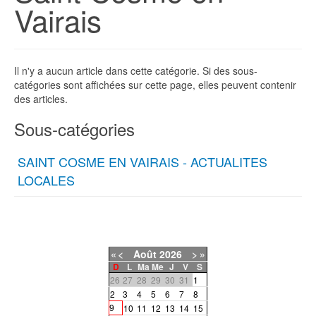
Vairais
Il n'y a aucun article dans cette catégorie. Si des sous-
catégories sont affichées sur cette page, elles peuvent contenir
des articles.
Sous-catégories
SAINT COSME EN VAIRAIS - ACTUALITES
LOCALES
«
<
Août
2026
>
»
D
L
Ma
Me
J
V
S
26
27
28
29
30
31
1
2
3
4
5
6
7
8
9
10
11
12
13
14
15