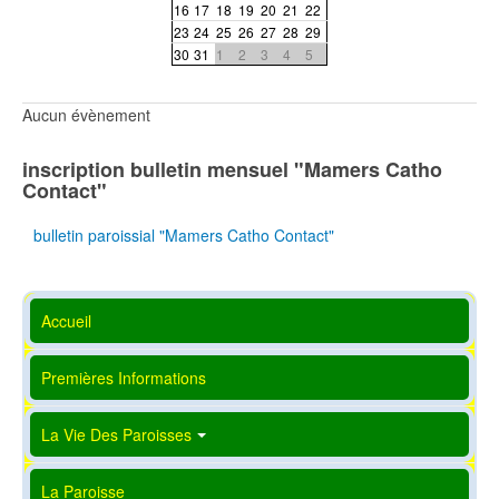
16
17
18
19
20
21
22
23
24
25
26
27
28
29
30
31
1
2
3
4
5
Aucun évènement
inscription bulletin mensuel "Mamers Catho
Contact"
bulletin paroissial "Mamers Catho Contact"
Accueil
Premières Informations
La Vie Des Paroisses
La Paroisse