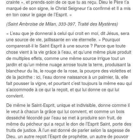
crainte », et prends-soin de ce que tu as reçu. Dieu le Père t’a
marqué de son signe, le Christ Seigneur t’a confirmé et Il a mis
en ton cœur le gage de l’Esprit. »
(Saint Ambroise de Milan, 333-397, Traité des Mystères)
« L’eau que je donnerai à celui qui croit en moi, dit Jésus, sera
une source de vie, jaillissante en vie éternelle. » Pourquoi
comparerait-il le Saint Esprit à une source ? Parce que toute
chose vient à la vie grâce à l’eau, et qu’une même pluie produit
de multiples effets, comme une même source irrigue tout un
jardin et qu’un même nuage arrose toute la terre, produisant la
blancheur du lis, le rouge de la rose, la pourpre des violettes et
de la jacinthe : ici, l’eau donne naissance à un palmier, là, elle
fait pousser la vigne, et pourtant c’est toujours la même eau qui
s’accommode à ce qui la reçoit, et qui lui donne ce qui lui
convient.
De même le Saint-Esprit, unique et indivisible, donne comme il
le veut à chacun la grâce qui lui convient, et comme un bois
desséché fécondé par l’eau se met à produire son fruit, de
même du pécheur qui a reçut le don de l’Esprit Saint, porte des
fruits de justice. À l’un est donné de parler selon la sagesse de
Dieu, un autre reçoit l’Esprit de prophétie, un autre de pouvoir