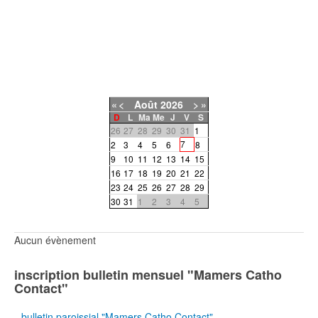
«
<
Août
2026
>
»
D
L
Ma
Me
J
V
S
26
27
28
29
30
31
1
7
2
3
4
5
6
8
9
10
11
12
13
14
15
16
17
18
19
20
21
22
23
24
25
26
27
28
29
30
31
1
2
3
4
5
Aucun évènement
inscription bulletin mensuel "Mamers Catho
Contact"
bulletin paroissial "Mamers Catho Contact"