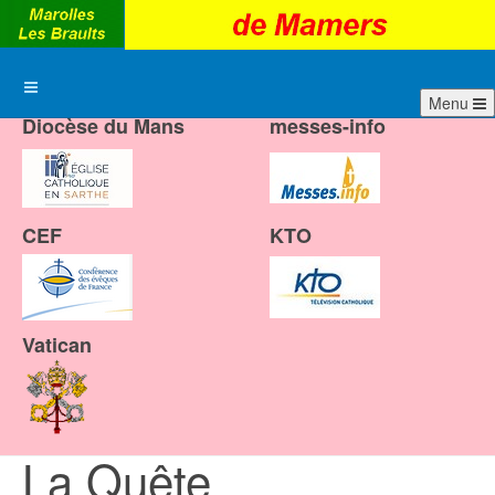
Menu
Diocèse du Mans
messes-info
CEF
KTO
Vatican
La Quête