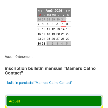
«
<
Août
2026
>
»
D
L
Ma
Me
J
V
S
26
27
28
29
30
31
1
7
2
3
4
5
6
8
9
10
11
12
13
14
15
16
17
18
19
20
21
22
23
24
25
26
27
28
29
30
31
1
2
3
4
5
Aucun évènement
inscription bulletin mensuel "Mamers Catho
Contact"
bulletin paroissial "Mamers Catho Contact"
Accueil