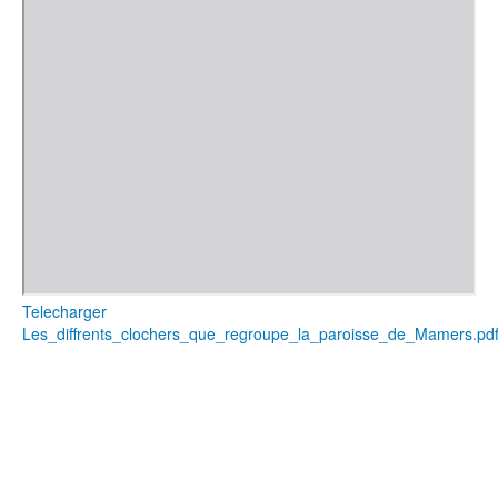
Telecharger
Les_diffrents_clochers_que_regroupe_la_paroisse_de_Mamers.pd