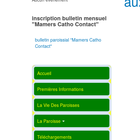
au
inscription bulletin mensuel
"Mamers Catho Contact"
bulletin paroissial "Mamers Catho
Contact"
Accueil
Premières Informations
La Vie Des Paroisses
La Paroisse
Téléchargements