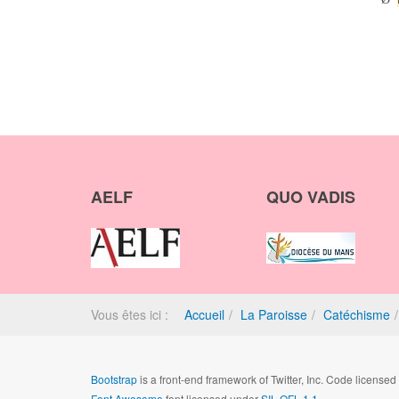
AELF
QUO VADIS
Vous êtes ici :
Accueil
La Paroisse
Catéchisme
Bootstrap
is a front-end framework of Twitter, Inc. Code license
Font Awesome
font licensed under
SIL OFL 1.1
.