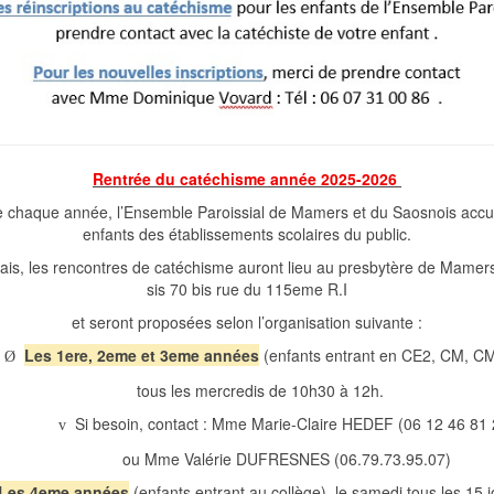
Rentrée du catéchisme année 2025-2026
chaque année, l’Ensemble Paroissial de Mamers et du Saosnois accuei
enfants des établissements scolaires du public.
is, les rencontres de catéchisme auront lieu au presbytère de Mamer
sis 70 bis rue du 115eme R.I
et seront proposées selon l’organisation suivante :
Les 1ere, 2eme et 3eme années
(enfants entrant en CE2, CM, CM
Ø
tous les mercredis de 10h30 à 12h.
Si besoin, contact : Mme Marie-Claire HEDEF (06 12 46 81 
v
ou Mme Valérie DUFRESNES (06.79.73.95.07)
Les 4eme années
(enfants entrant au collège), le samedi tous les 15 