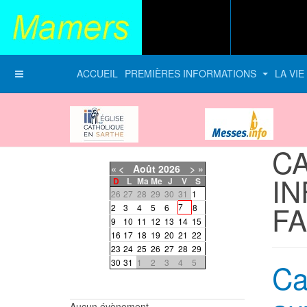
ACCUEIL
PREMIÈRES INFORMATIONS
LA VI
Diocèse du Mans
messes-info
CA
«
<
Août
2026
>
»
I
D
L
Ma
Me
J
V
S
26
27
28
29
30
31
1
FA
7
2
3
4
5
6
8
9
10
11
12
13
14
15
16
17
18
19
20
21
22
23
24
25
26
27
28
29
30
31
1
2
3
4
5
Ca
Aucun évènement