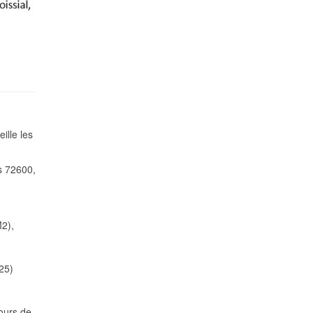
lle les
s 72600,
2),
25)
jours de