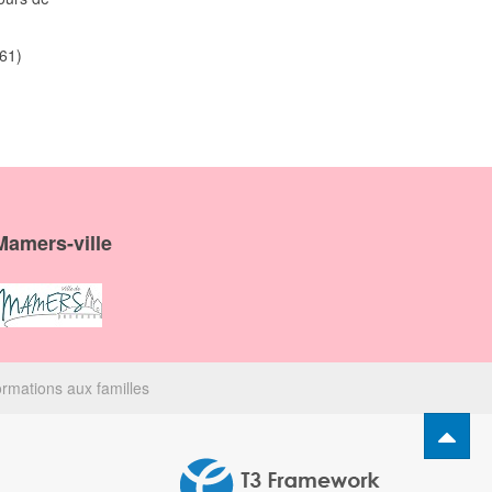
61)
Mamers-ville
ormations aux familles