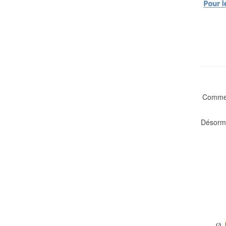
Comme 
Désorma
Ø