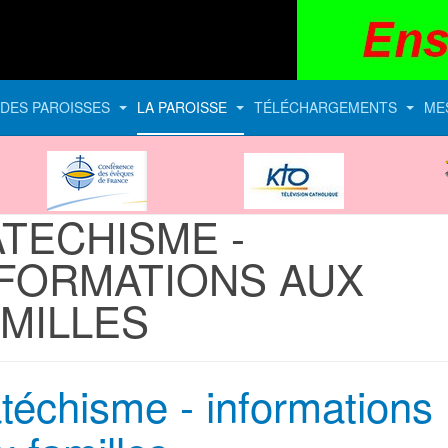
E DES PAROISSES
LA PAROISSE
TÉLÉCHARGEMENTS
ME
CEF
KTO
TECHISME -
NFORMATIONS AUX
MILLES
téchisme - informations