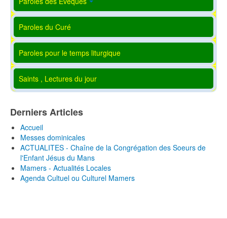
Paroles des Evêques
Paroles du Curé
Paroles pour le temps liturgique
Saints , Lectures du jour
Derniers Articles
Accueil
Messes dominicales
ACTUALITES - Chaîne de la Congrégation des Soeurs de
l'Enfant Jésus du Mans
Mamers - Actualités Locales
Agenda Cultuel ou Culturel Mamers