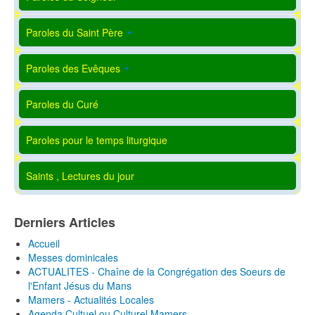
Paroles du Saint Père
Paroles des Evêques
Paroles du Curé
Paroles pour le temps liturgique
Saints , Lectures du jour
Derniers Articles
Accueil
Messes dominicales
ACTUALITES - Chaîne de la Congrégation des Soeurs de
l'Enfant Jésus du Mans
Mamers - Actualités Locales
Agenda Cultuel ou Culturel Mamers