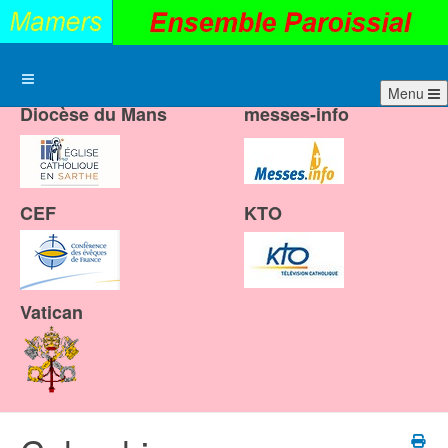
Menu
Diocèse du Mans
messes-info
CEF
KTO
Vatican