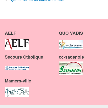
AELF
QUO VADIS
Secours Ctholique
cc-saosnois
Mamers-ville