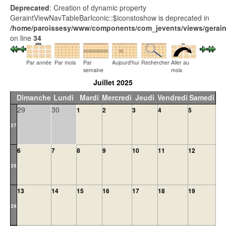
Deprecated
: Creation of dynamic property
GeraintViewNavTableBarIconic::$iconstoshow is deprecated in
/home/paroissesy/www/components/com_jevents/views/geraint
on line
34
Par année
Par mois
Par
Aujourd'hui
Rechercher
Aller au
semaine
mois
Juillet 2025
Dimanche
Lundi
Mardi
Mercredi
Jeudi
Vendredi
Samedi
29
30
1
2
3
4
5
27
6
7
8
9
10
11
12
28
13
14
15
16
17
18
19
29