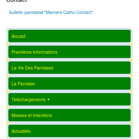
bulletin paroissial "Mamers Catho Contact"
Accueil
Premières Informations
La Vie Des Paroisses
La Paroisse
Téléchargements
Messes et Intentions
Actualités