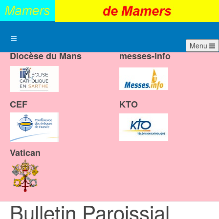
Menu
Diocèse du Mans
messes-info
CEF
KTO
Vatican
Bulletin Paroissial