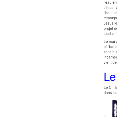
l’eau e
Jésus, 
l’homme 
témoign
Jésus le
projet 
s’est un
Le mari
célibat 
sont le 
incarnée
vient de
Le
Le Chri
dans le