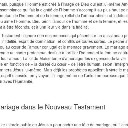
main, puisque l’Homme est créé à l’image de Dieu qui est lui-même Am
ssemblance qui fait la dignité de l’Homme s’accomplit au plus haut poi
mutuel de l’homme et de la femme, reflet de l’amour absolu et indéfect
eu aime l’Homme. Dieu bénit l’amour de l’homme et de la femme, et les
t à être féconds, et à unir leur vie dans la fidélité.
n Testament n’ignore rien des menaces qui pèsent sur un aussi beau pro
, infidélité, esprit de domination, et conflits de toutes sortes. Le péché s
usqu’au cœur de l’amour conjugal et le menace gravement. Le mariage 
mme un cadre protecteur, destiné à fortifier l’homme et la femme contr
leur amour. La loi de Moïse tente d’aménager les exigences de la vie
e en fonction de « la dureté du cœur » de l’être humain, selon l’interpr
onnera Jésus lui-même. Mais déjà les prophètes appellent à vivre le m
 esprit d’absolu, en y voyant l’image même de l’union amoureuse que 
ir avec l’Humanité.
ariage dans le Nouveau Testament
ier miracle public de Jésus a pour cadre une fête de mariage, où il ch