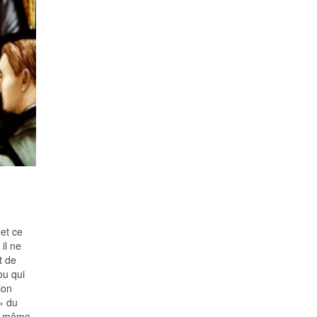
 et ce
il ne
t de
ou qui
ion
» du
ui-même.