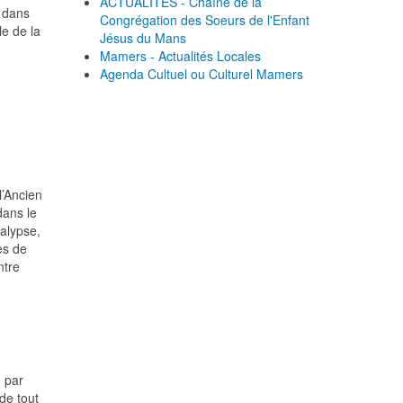
ACTUALITES - Chaîne de la
 dans
Congrégation des Soeurs de l'Enfant
le de la
Jésus du Mans
Mamers - Actualités Locales
Agenda Cultuel ou Culturel Mamers
l’Ancien
ans le
calypse,
es de
ntre
e par
de tout