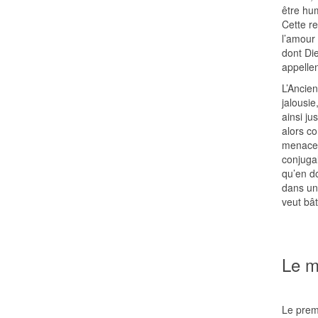
être hu
Cette re
l’amour 
dont Di
appellen
L’Ancie
jalousie
ainsi j
alors co
menace 
conjugal
qu’en d
dans un
veut bât
Le m
Le prem