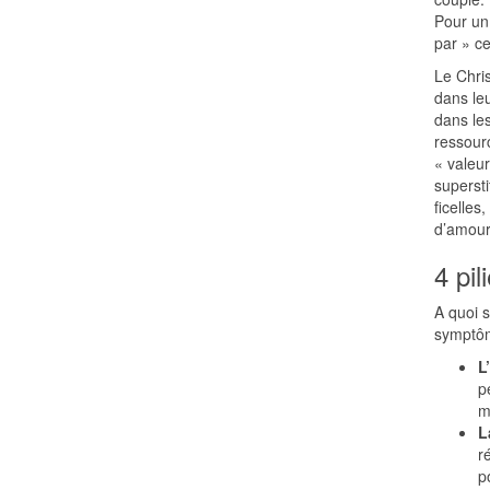
Pour un 
par » ce
Le Chri
dans leu
dans le
ressourc
« valeur
supersti
ficelles
d’amour
4 pi
A quoi s
symptôm
L
p
m
L
r
p