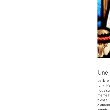
Une 
Le livre
fut ». P
nous suf
même l’e
blesse.
d’amour 
couple. 