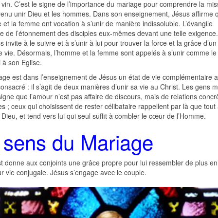
n vin. C’est le signe de l’importance du mariage pour comprendre la mis
venu unir Dieu et les hommes. Dans son enseignement, Jésus affirme 
et la femme ont vocation à s’unir de manière indissoluble. L’évangile
e de l’étonnement des disciples eux-mêmes devant une telle exigence
s invite à le suivre et à s’unir à lui pour trouver la force et la grâce d’un 
de vie. Désormais, l’homme et la femme sont appelés à s’unir comme le 
i à son Eglise.
age est dans l’enseignement de Jésus un état de vie complémentaire 
consacré : il s’agit de deux manières d’unir sa vie au Christ. Les gens 
signe que l’amour n’est pas affaire de discours, mais de relations concr
s ; ceux qui choisissent de rester célibataire rappellent par là que tou
 Dieu, et tend vers lui qui seul suffit à combler le cœur de l’Homme.
 sens du Mariage
st donne aux conjoints une grâce propre pour lui ressembler de plus en
ur vie conjugale. Jésus s’engage avec le couple.