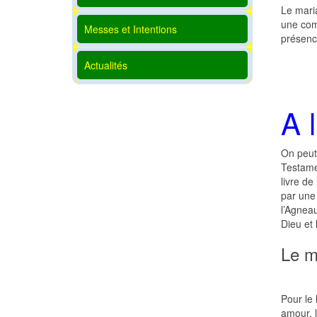
Le mari
une comm
Messes et Intentions
présenc
Actualités
A 
On peut 
Testame
livre de
par une 
l’Agneau
Dieu et
Le m
Pour le 
amour, l