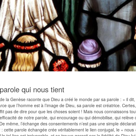
parole qui nous tient
 de la Genèse raconte que Dieu a créé le monde par sa parole : « il dit,
arce que l’homme est à l’image de Dieu, sa parole est créatrice. Certes, 
fit pas de dire pour que les choses soient ! Mais nous connaissons tou
fficacité de notre parole, qui encourage ou qui démobilise, qui relève 
 De même, l’échange des consentements n’est pas une simple déclarat
: cette parole échangée crée véritablement le lien conjugal, le « nous 
Un tel lien est irrévocable, et se trouve garanti par la fidélité de Dieu l