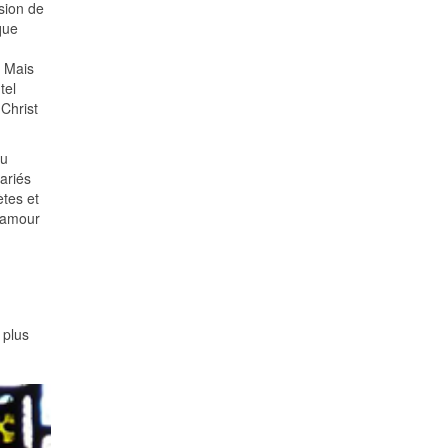
sion de
que
. Mais
tel
Christ
au
mariés
ètes et
t amour
 plus