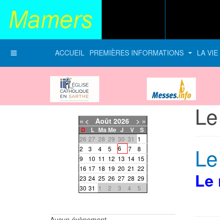
ACCUEIL
PREMIÈRES INFORMATIONS
LA VI
Diocèse du Mans
messes-info
Le
«
<
Août
2026
>
»
D
L
Ma
Me
J
V
S
26
27
28
29
30
31
1
Le
6
2
3
4
5
7
8
9
10
11
12
13
14
15
16
17
18
19
20
21
22
Le 
23
24
25
26
27
28
29
30
31
1
2
3
4
5
Aucun évènement