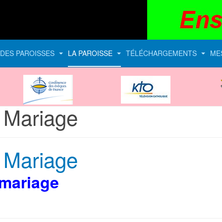
E DES PAROISSES
LA PAROISSE
TÉLÉCHARGEMENTS
ME
CEF
KTO
 Mariage
 Mariage
mariage