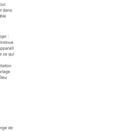
our.
nt dans
ible
jet :
’insinue
apparaît
e ce qui
étation
ariage
Dieu
ange de