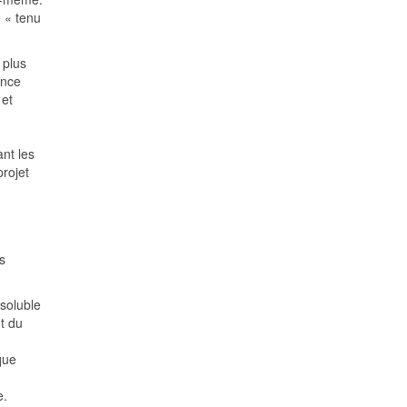
e « tenu
 plus
ence
 et
ant les
projet
s
ssoluble
t du
que
e.