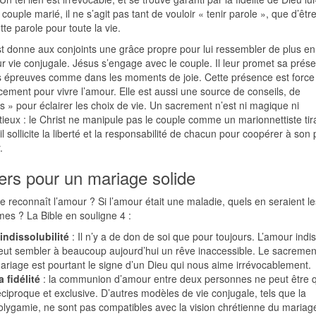
couple marié, il ne s’agit pas tant de vouloir « tenir parole », que d’êtr
tte parole pour toute la vie.
st donne aux conjoints une grâce propre pour lui ressembler de plus en
r vie conjugale. Jésus s’engage avec le couple. Il leur promet sa prés
s épreuves comme dans les moments de joie. Cette présence est force
ement pour vivre l’amour. Elle est aussi une source de conseils, de
s » pour éclairer les choix de vie. Un sacrement n’est ni magique ni
tieux : le Christ ne manipule pas le couple comme un marionnettiste tir
, il sollicite la liberté et la responsabilité de chacun pour coopérer à son 
.
liers pour un mariage solide
e reconnaît l’amour ? Si l’amour était une maladie, quels en seraient le
es ? La Bible en souligne 4 :
’indissolubilité
: Il n’y a de don de soi que pour toujours. L’amour indi
eut sembler à beaucoup aujourd’hui un rêve inaccessible. Le sacremen
ariage est pourtant le signe d’un Dieu qui nous aime irrévocablement.
a fidélité
: la communion d’amour entre deux personnes ne peut être 
éciproque et exclusive. D’autres modèles de vie conjugale, tels que la
olygamie, ne sont pas compatibles avec la vision chrétienne du mariag