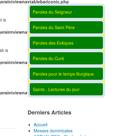
eraintviewnavtablebariconic.php
Paroles du Seigneur
t is
Paroles du Saint Père
eraintviewnavtablebariconic.php
Paroles des Evêques
sk is
Paroles du Curé
eraintviewnavtablebariconic.php
Paroles pour le temps liturgique
Saints , Lectures du jour
eraintviewnavtablebariconic.php
Derniers Articles
Accueil
Messes dominicales