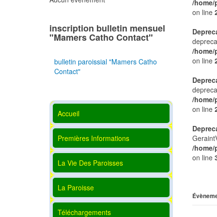
/home/
on line
inscription bulletin mensuel
Deprec
"Mamers Catho Contact"
depreca
/home/
on line
bulletin paroissial "Mamers Catho
Contact"
Deprec
depreca
/home/
on line
Accueil
Deprec
Premières Informations
Geraint
/home/
on line
La Vie Des Paroisses
La Paroisse
Évèneme
Téléchargements