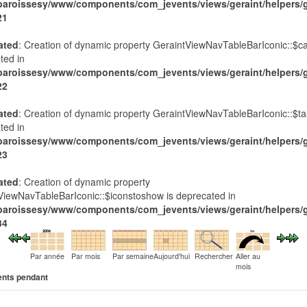
paroissesy/www/components/com_jevents/views/geraint/helpers/g
21
ated
: Creation of dynamic property GeraintViewNavTableBarIconic::$ca
ted in
paroissesy/www/components/com_jevents/views/geraint/helpers/g
22
ated
: Creation of dynamic property GeraintViewNavTableBarIconic::$ta
ted in
paroissesy/www/components/com_jevents/views/geraint/helpers/g
23
ated
: Creation of dynamic property
ViewNavTableBarIconic::$iconstoshow is deprecated in
paroissesy/www/components/com_jevents/views/geraint/helpers/g
34
Par année
Par mois
Par semaine
Aujourd'hui
Rechercher
Aller au
mois
nts pendant