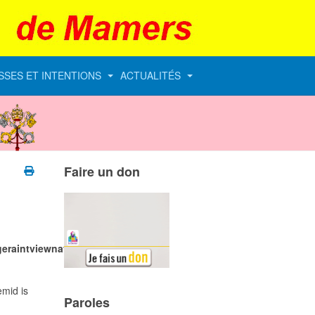
SSES ET INTENTIONS
ACTUALITÉS
Vatican
Faire un don
eraintviewnavtablebariconic.php
emid is
Paroles