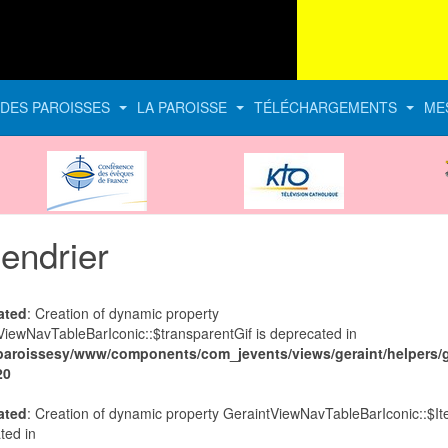
E DES PAROISSES
LA PAROISSE
TÉLÉCHARGEMENTS
ME
CEF
KTO
endrier
ated
: Creation of dynamic property
ViewNavTableBarIconic::$transparentGif is deprecated in
paroissesy/www/components/com_jevents/views/geraint/helpers/g
20
ated
: Creation of dynamic property GeraintViewNavTableBarIconic::$It
ted in