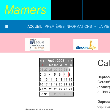
ACCUEIL
PREMIÈRES INFORMATIONS
LA VI
Diocèse du Mans
messes-info
Cal
«
<
Août
2026
>
»
D
L
Ma
Me
J
V
S
26
27
28
29
30
31
1
7
2
3
4
5
6
8
Deprec
9
10
11
12
13
14
15
Geraint
16
17
18
19
20
21
22
/home/
23
24
25
26
27
28
29
on line
30
31
1
2
3
4
5
Deprec
depreca
Aucun évènement