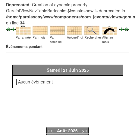
Deprecated
: Creation of dynamic property
GeraintViewNavTableBarIconic::$iconstoshow is deprecated in
/home/paroissesy/www/components/com_jevents/views/geraint
on line
34
Par année
Par mois
Par
Aujourd'hui
Rechercher
Aller au
semaine
mois
Évènements pendant
Samedi 21 Juin 2025
Aucun évènement
«
<
Août
2026
>
»