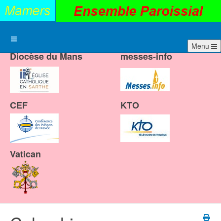
Menu
Diocèse du Mans
messes-info
CEF
KTO
Vatican