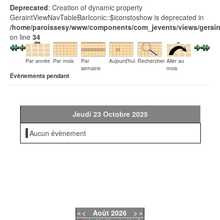
Deprecated
: Creation of dynamic property
GeraintViewNavTableBarIconic::$iconstoshow is deprecated in
/home/paroissesy/www/components/com_jevents/views/geraint
on line
34
Par année
Par mois
Par
Aujourd'hui
Rechercher
Aller au
semaine
mois
Évènements pendant
Jeudi 23 Octobre 2025
Aucun évènement
«
<
Août
2026
>
»