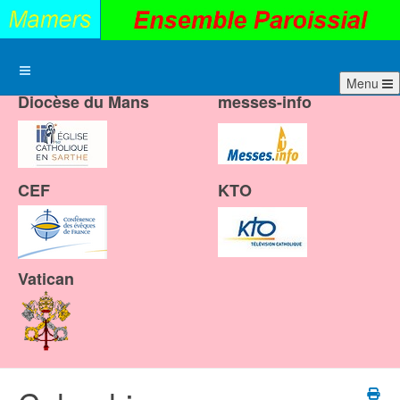
Menu
Diocèse du Mans
messes-info
CEF
KTO
Vatican